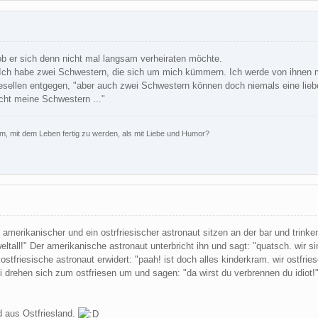
 ob er sich denn nicht mal langsam verheiraten möchte.
Ich habe zwei Schwestern, die sich um mich kümmern. Ich werde von ihnen mi
sellen entgegen, "aber auch zwei Schwestern können doch niemals eine liebe
cht meine Schwestern ..."
rm, mit dem Leben fertig zu werden, als mit Liebe und Humor?
amerikanischer und ein ostrfriesischer astronaut sitzen an der bar und trinke
eltall!" Der amerikanische astronaut unterbricht ihn und sagt: "quatsch. wir 
stfriesische astronaut erwidert: "paah! ist doch alles kinderkram. wir ostfrie
 drehen sich zum ostfriesen um und sagen: "da wirst du verbrennen du idiot!" Me
nd aus Ostfriesland.