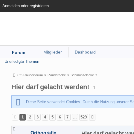
Anmelden oder registrieren
Mitglieder
Dashboard
Forum
Unerledigte Themen
CC-Plauderforum
»
Plauderecke
»
Schmunzelecke
»
Hier darf gelacht werden!
Diese Seite verwendet Cookies. Durch die Nutzung unserer Sei
1
2
3
4
5
6
7
…
529
Orthogräfin
Hier darf gelacht we