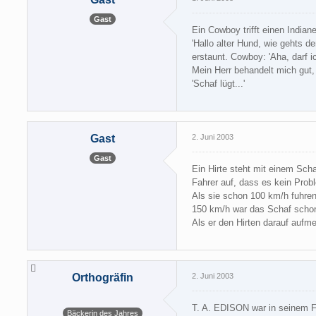
Gast
Ein Cowboy trifft einen India
'Hallo alter Hund, wie gehts d
erstaunt. Cowboy: 'Aha, darf i
Mein Herr behandelt mich gut, 
'Schaf lügt...'
Gast
2. Juni 2003
Gast
Ein Hirte steht mit einem Scha
Fahrer auf, dass es kein Prob
Als sie schon 100 km/h fuhren,
150 km/h war das Schaf schon 
Als er den Hirten darauf aufm
Orthogräfin
2. Juni 2003
T. A. EDISON war in seinem F
Bäckerin des Jahres