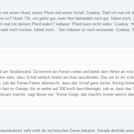
ner mit einem Hund, einem Pferd und einem Schaf. Cowboy: 'Darf ich mal mit 
enn so?' Hund: 'Oh, mir gehts gut, mein Herr behandelt mich gut, füttert mich,
ch mal mit deinem Pferd reden?' Indianer: 'Pferd kann nicht reden.' Cowboy: 'H
reibt mich trocken, füttert mich...' Der Indianer ist noch erstaunter. Cowboy:
f am Straßenrand. Da kommt ein Ferrari vorbei und bietet dem Hirten an mitzuf
lem wäre, dass Schaf einfach hinten am Auto anzubinden. Das sei es eh' sch
 sah der Ferrari-Fahrer überrascht, dass das Schaf ganz locker, flockig hinter
fast im Galopp. Als er weiter auf 200 km/h beschleunigte, sah er, dass das
erksam machte, sagt dieser nur: "Keine Sorge, das macht's immer wenn's über
reundeskreis sehr wohl als technisches Genie bekannt. Gerade deshalb wunde