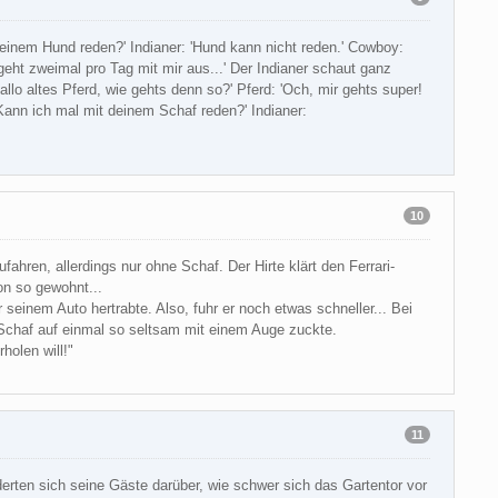
deinem Hund reden?' Indianer: 'Hund kann nicht reden.' Cowboy:
 geht zweimal pro Tag mit mir aus...' Der Indianer schaut ganz
allo altes Pferd, wie gehts denn so?' Pferd: 'Och, mir gehts super!
 'Kann ich mal mit deinem Schaf reden?' Indianer:
10
ahren, allerdings nur ohne Schaf. Der Hirte klärt den Ferrari-
on so gewohnt...
 seinem Auto hertrabte. Also, fuhr er noch etwas schneller... Bei
 Schaf auf einmal so seltsam mit einem Auge zuckte.
holen will!"
11
rten sich seine Gäste darüber, wie schwer sich das Gartentor vor