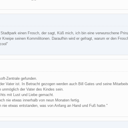
m Stadtpark einen Frosch, der sagt, Küß mich, ich bin eine verwunschene Prinz
r Kneipe seinen Kommilitonen. Daraufhin wird er gefragt, warum er den Frosch 
cool"
soft-Zentrale gefunden.
er Vater ist. In Betracht gezogen werden auch Bill Gates und seine Mitarbeite
nn unmöglich der Vater des Kindes sein.
ichts mit Lust und Liebe gemacht.
och nie etwas innerhalb von neun Monaten fertig.
och nie etwas entstanden, was von Anfang an Hand und Fuß hatte."