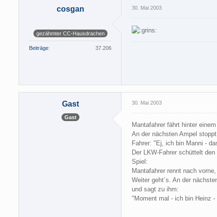
cosgan
30. Mai 2003
gezähmter CC-Hausdrachen
Beiträge
37.206
Gast
30. Mai 2003
Gast
Mantafahrer fährt hinter eine
An der nächsten Ampel stoppt 
Fahrer: "Ej, ich bin Manni - d
Der LKW-Fahrer schüttelt den 
Spiel:
Mantafahrer rennt nach vorne, 
Weiter geht´s. An der nächsten
und sagt zu ihm:
"Moment mal - ich bin Heinz -