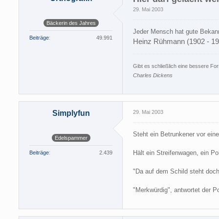
29. Mai 2003
Bäckerin des Jahres
Jeder Mensch hat gute Bekann
Beiträge
49.991
Heinz Rühmann (1902 - 19
Gibt es schließlich eine bessere Fo
Charles Dickens
Simplyfun
29. Mai 2003
Steht ein Betrunkener vor eine
Edelspammer
Hält ein Streifenwagen, ein Pol
Beiträge
2.439
"Da auf dem Schild steht doc
"Merkwürdig", antwortet der Po