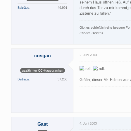
seinem Haus öffnen ließ. Auf e
durch das Tor zu mir kommt,pu
Beiträge
49.991
Zisterne zu füllen.“
Gibt es schließlich eine bessere Fo
Charles Dickens
cosgan
2. Juni 2003
gezähmter CC-Hausdrachen
Beiträge
37.206
Gräfin, dieser Mr. Edison war 
Gast
4. Juni 2003