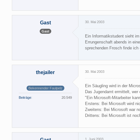
Gast
30. Mai 2003
Gast
Ein Informatikstudent sieht i
Errungenschaft abends in eine
sprechenden Frosch finde ich 
thejailer
30. Mai 2003
Ein Säugling wird in der Micro
Bekennender Faulpelz
Das Jugendamt ermittelt, wer d
"Ein Microsoft-Mitarbeiter ka
Beiträge
20.549
Erstens: Bei Microsoft wird n
Zweitens: Bei Microsoft war n
Drittens: Bei Microsoft ist n
Gast
1. Juni 2003