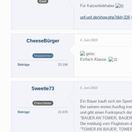
Gast
Für Katzenliebhaber
unf-unf.de/show.php?did=326
CheeseBürger
4. Juni 2003
Moppelchen
Einfach Klasse.
Beiträge
33.196
Sweetie73
5. Juni 2003
Ein Bauer kauft sich ein Sport
Erleuchteter
Bei seinem ersten Ausflug kom
und gibt einen Funkspruch dur
Beiträge
21.670
"BAUER AN TOWER, BAUER
Die meldung vom Fluglotsen d
"TOWER AN BAUER, TOWER