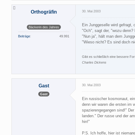
Orthogräfin
30. Mai 2003
Ein Junggeselle wird gefragt,
Bäckerin des Jahres
"Och", sagt der, "wozu denn? 
"Nun ja", hält man dem Jungge
Beiträge
49.991
"Wieso nicht? Es sind doch ni
Gibt es schließlich eine bessere Fo
Charles Dickens
Gast
30. Mai 2003
Gast
Ein russischer kosmonaut, ein 
denn wir waren die ersten im w
spazierengegangen sind!" Der o
landen." Der russe und der ami
hin!"
P.S. Ich hoffe, hier ist niema