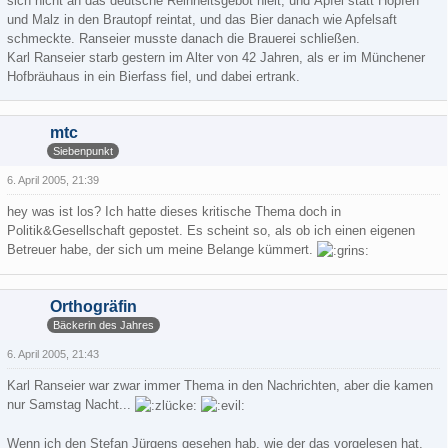
sich nicht an das deutsche Reinheitsgebot hielt, und Äpfel statt Hopfen
und Malz in den Brautopf reintat, und das Bier danach wie Apfelsaft
schmeckte. Ranseier musste danach die Brauerei schließen.
Karl Ranseier starb gestern im Alter von 42 Jahren, als er im Münchener
Hofbräuhaus in ein Bierfass fiel, und dabei ertrank.
mtc
Siebenpunkt
6. April 2005, 21:39
hey was ist los? Ich hatte dieses kritische Thema doch in
Politik&Gesellschaft gepostet. Es scheint so, als ob ich einen eigenen
Betreuer habe, der sich um meine Belange kümmert.
Orthogräfin
Bäckerin des Jahres
6. April 2005, 21:43
Karl Ranseier war zwar immer Thema in den Nachrichten, aber die kamen
nur Samstag Nacht...
Wenn ich den Stefan Jürgens gesehen hab, wie der das vorgelesen hat,