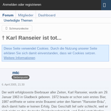
Anmelden oder registrieren
Forum
Mitglieder
Dashboard
Unerledigte Themen
Schmunzelecke
† Karl Ranseier ist tot...
Diese Seite verwendet Cookies. Durch die Nutzung unserer Seite
erklären Sie sich damit einverstanden, dass wir Cookies setzen.
Weitere Informationen
mtc
Siebenpunkt
6. April 2005, 21:30
Der wohl erfolgloseste Bierbrauer aller Zeiten, Karl Ranseier, wurde am 29.
Januar 1963 in Gladbeck geboren. 1972 braute er schon sein erstes Bier,
1987 eröffnete er seine erste Brauerei unter den Namen "Ranseier-Bräu",
doch damit hatte er keinen Erfolg. Das Geschäft lief sehr schlecht, weil er