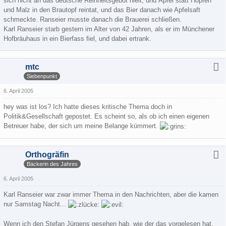
sich nicht an das deutsche Reinheitsgebot hielt, und Äpfel statt Hopfen
und Malz in den Brautopf reintat, und das Bier danach wie Apfelsaft
schmeckte. Ranseier musste danach die Brauerei schließen.
Karl Ranseier starb gestern im Alter von 42 Jahren, als er im Münchener
Hofbräuhaus in ein Bierfass fiel, und dabei ertrank.
mtc
Siebenpunkt
6. April 2005
hey was ist los? Ich hatte dieses kritische Thema doch in
Politik&Gesellschaft gepostet. Es scheint so, als ob ich einen eigenen
Betreuer habe, der sich um meine Belange kümmert.
Orthogräfin
Bäckerin des Jahres
6. April 2005
Karl Ranseier war zwar immer Thema in den Nachrichten, aber die kamen
nur Samstag Nacht...
Wenn ich den Stefan Jürgens gesehen hab, wie der das vorgelesen hat,