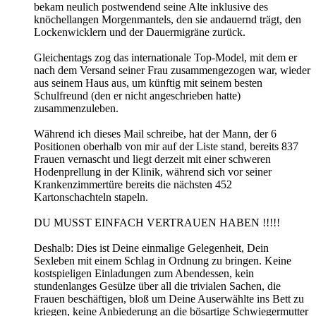
bekam neulich postwendend seine Alte inklusive des
knöchellangen Morgenmantels, den sie andauernd trägt, den
Lockenwicklern und der Dauermigräne zurück.
Gleichentags zog das internationale Top-Model, mit dem er
nach dem Versand seiner Frau zusammengezogen war, wieder
aus seinem Haus aus, um künftig mit seinem besten
Schulfreund (den er nicht angeschrieben hatte)
zusammenzuleben.
Während ich dieses Mail schreibe, hat der Mann, der 6
Positionen oberhalb von mir auf der Liste stand, bereits 837
Frauen vernascht und liegt derzeit mit einer schweren
Hodenprellung in der Klinik, während sich vor seiner
Krankenzimmertüre bereits die nächsten 452
Kartonschachteln stapeln.
DU MUSST EINFACH VERTRAUEN HABEN !!!!!
Deshalb: Dies ist Deine einmalige Gelegenheit, Dein
Sexleben mit einem Schlag in Ordnung zu bringen. Keine
kostspieligen Einladungen zum Abendessen, kein
stundenlanges Gesülze über all die trivialen Sachen, die
Frauen beschäftigen, bloß um Deine Auserwählte ins Bett zu
kriegen, keine Anbiederung an die bösartige Schwiegermutter