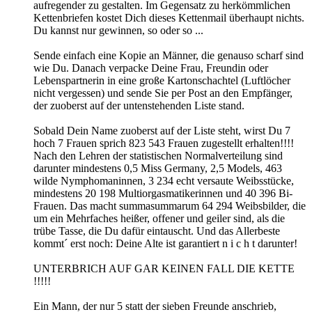
aufregender zu gestalten. Im Gegensatz zu herkömmlichen
Kettenbriefen kostet Dich dieses Kettenmail überhaupt nichts.
Du kannst nur gewinnen, so oder so ...
Sende einfach eine Kopie an Männer, die genauso scharf sind
wie Du. Danach verpacke Deine Frau, Freundin oder
Lebenspartnerin in eine große Kartonschachtel (Luftlöcher
nicht vergessen) und sende Sie per Post an den Empfänger,
der zuoberst auf der untenstehenden Liste stand.
Sobald Dein Name zuoberst auf der Liste steht, wirst Du 7
hoch 7 Frauen sprich 823 543 Frauen zugestellt erhalten!!!!
Nach den Lehren der statistischen Normalverteilung sind
darunter mindestens 0,5 Miss Germany, 2,5 Models, 463
wilde Nymphomaninnen, 3 234 echt versaute Weibsstücke,
mindestens 20 198 Multiorgasmatikerinnen und 40 396 Bi-
Frauen. Das macht summasummarum 64 294 Weibsbilder, die
um ein Mehrfaches heißer, offener und geiler sind, als die
trübe Tasse, die Du dafür eintauscht. Und das Allerbeste
kommt´ erst noch: Deine Alte ist garantiert n i c h t darunter!
UNTERBRICH AUF GAR KEINEN FALL DIE KETTE
!!!!!
Ein Mann, der nur 5 statt der sieben Freunde anschrieb,