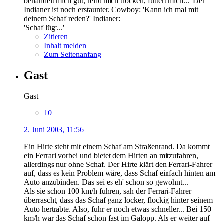
behandelt mich gut, reibt mich trocken, füttert mich...' Der
Indianer ist noch erstaunter. Cowboy: 'Kann ich mal mit
deinem Schaf reden?' Indianer:
'Schaf lügt...'
Zitieren
Inhalt melden
Zum Seitenanfang
Gast
Gast
10
2. Juni 2003, 11:56
Ein Hirte steht mit einem Schaf am Straßenrand. Da kommt
ein Ferrari vorbei und bietet dem Hirten an mitzufahren,
allerdings nur ohne Schaf. Der Hirte klärt den Ferrari-Fahrer
auf, dass es kein Problem wäre, dass Schaf einfach hinten am
Auto anzubinden. Das sei es eh' schon so gewohnt...
Als sie schon 100 km/h fuhren, sah der Ferrari-Fahrer
überrascht, dass das Schaf ganz locker, flockig hinter seinem
Auto hertrabte. Also, fuhr er noch etwas schneller... Bei 150
km/h war das Schaf schon fast im Galopp. Als er weiter auf