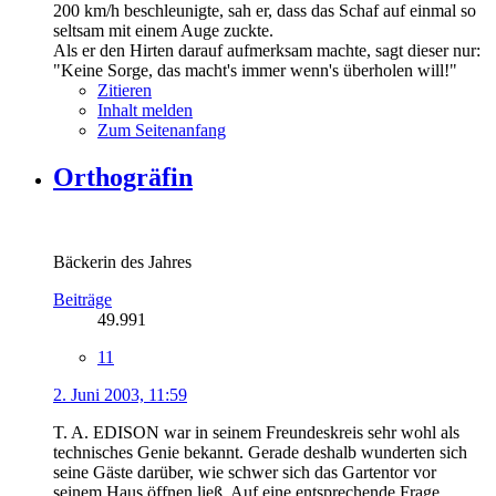
200 km/h beschleunigte, sah er, dass das Schaf auf einmal so
seltsam mit einem Auge zuckte.
Als er den Hirten darauf aufmerksam machte, sagt dieser nur:
"Keine Sorge, das macht's immer wenn's überholen will!"
Zitieren
Inhalt melden
Zum Seitenanfang
Orthogräfin
Bäckerin des Jahres
Beiträge
49.991
11
2. Juni 2003, 11:59
T. A. EDISON war in seinem Freundeskreis sehr wohl als
technisches Genie bekannt. Gerade deshalb wunderten sich
seine Gäste darüber, wie schwer sich das Gartentor vor
seinem Haus öffnen ließ. Auf eine entsprechende Frage