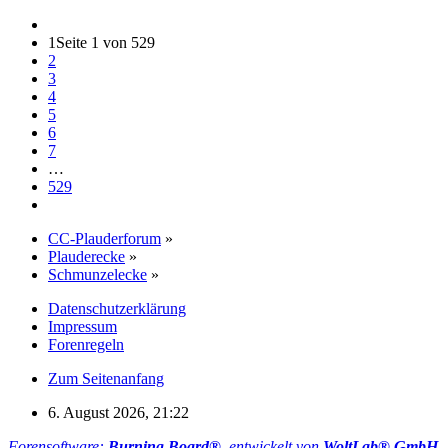
1
Seite 1 von 529
2
3
4
5
6
7
…
529
CC-Plauderforum
»
Plauderecke
»
Schmunzelecke
»
Datenschutzerklärung
Impressum
Forenregeln
Zum Seitenanfang
6. August 2026, 21:22
Forensoftware:
Burning Board®
, entwickelt von
WoltLab® GmbH