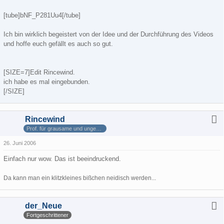
[tube]bNF_P281Uu4[/tube]
Ich bin wirklich begeistert von der Idee und der Durchführung des Videos
und hoffe euch gefällt es auch so gut.
[SIZE=7]Edit Rincewind.
ich habe es mal eingebunden.
[/SIZE]
Rincewind
Prof. für grausame und ungewöhnliche Geographie
26. Juni 2006
Einfach nur wow. Das ist beeindruckend.
Da kann man ein klitzkleines bißchen neidisch werden...
der_Neue
Fortgeschrittener