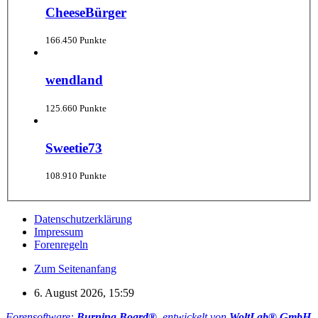
CheeseBürger
166.450 Punkte
wendland
125.660 Punkte
Sweetie73
108.910 Punkte
Datenschutzerklärung
Impressum
Forenregeln
Zum Seitenanfang
6. August 2026, 15:59
Forensoftware:
Burning Board®
, entwickelt von
WoltLab® GmbH