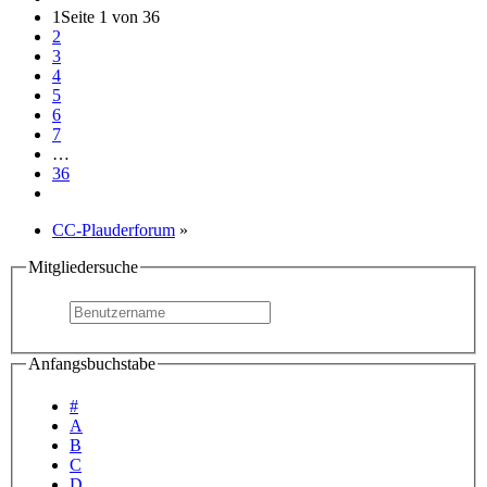
1
Seite 1 von 36
2
3
4
5
6
7
…
36
CC-Plauderforum
»
Mitgliedersuche
Anfangsbuchstabe
#
A
B
C
D