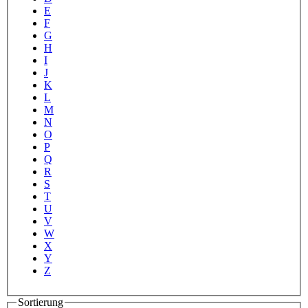
E
F
G
H
I
J
K
L
M
N
O
P
Q
R
S
T
U
V
W
X
Y
Z
Sortierung