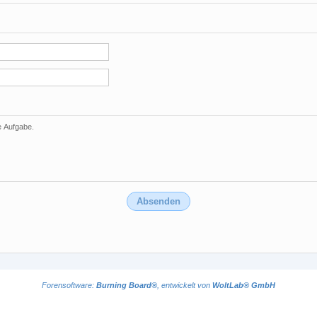
e Aufgabe.
Forensoftware:
Burning Board®
, entwickelt von
WoltLab® GmbH