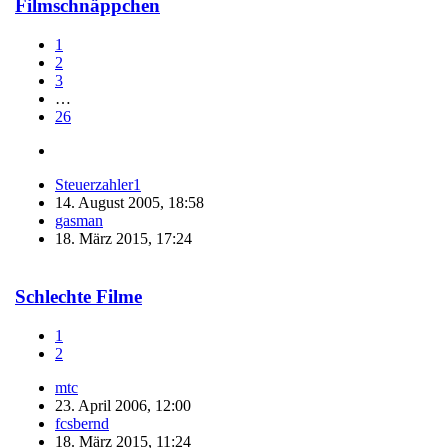
Filmschnäppchen
1
2
3
…
26
Steuerzahler1
14. August 2005, 18:58
gasman
18. März 2015, 17:24
Schlechte Filme
1
2
mtc
23. April 2006, 12:00
fcsbernd
18. März 2015, 11:24