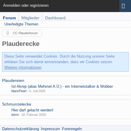
Anmelden oder registrieren
Forum
Mitglieder
Dashboard
Unerledigte Themen
CC-Plauderforum
Plauderecke
Diese Seite verwendet Cookies. Durch die Nutzung unserer Seite
erklären Sie sich damit einverstanden, dass wir Cookies setzen.
Weitere Informationen
Plaudereien
Ist Akrep (alias Mehmet A.Ü.) - ein Internetstalker & Mobber
blackPearl
-
6. Juli 2026
Schmunzelecke
Hier darf gelacht werden!
börni
-
18. Februar 2026
Datenschutzerklärung
Impressum
Forenregeln