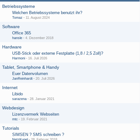
Betriebssysteme
Welchen Betriebssysteme benutzt ihr?
Tomaz
-
11. August 2024
Software
Office 365
hansle
-
4. Dezember 2018
Hardware
USB-Stick oder externe Festplatte (1,8 / 2,5 Zoll)?
Harmoni
-
16. Juli 2026
Tablet, Smartphone & Handy
Euer Datenvolumen
JanReinhardt
-
20. Juli 2026
Internet
Libido
sarazena
-
28. Januar 2021
Webdesign
Lizenzvermerk Webseiten
mtc
-
19. Februar 2021
Tutorials
SIMSEN ? SMS schreiben ?
NetzKugel
-
28. Februar 2018