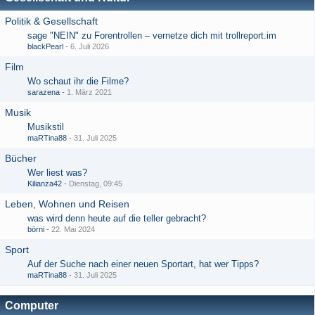
Politik & Gesellschaft
sage "NEIN" zu Forentrollen – vernetze dich mit trollreport.im
blackPearl
-
6. Juli 2026
Film
Wo schaut ihr die Filme?
sarazena
-
1. März 2021
Musik
Musikstil
maRTina88
-
31. Juli 2025
Bücher
Wer liest was?
Kilianza42
-
Dienstag, 09:45
Leben, Wohnen und Reisen
was wird denn heute auf die teller gebracht?
börni
-
22. Mai 2024
Sport
Auf der Suche nach einer neuen Sportart, hat wer Tipps?
maRTina88
-
31. Juli 2025
Computer