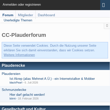
Anmelden oder registrieren
Forum
Mitglieder
Dashboard
Unerledigte Themen
CC-Plauderforum
Diese Seite verwendet Cookies. Durch die Nutzung unserer Seite
erklären Sie sich damit einverstanden, dass wir Cookies setzen.
Weitere Informationen
Plauderecke
Plaudereien
Ist Akrep (alias Mehmet A.Ü.) - ein Internetstalker & Mobber
blackPearl
-
6. Juli 2026
Schmunzelecke
Hier darf gelacht werden!
börni
-
18. Februar 2026
Gesellschaft und Kultur